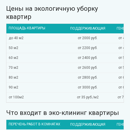
Цены на экологичную уборку
квартир
ПЛОЩАДЬ КВАРТИРЫ
ПОДДЕРЖИВАЮЩАЯ
ГЕНЕРА
до 40 м2
от 2000 руб.
от 4000
50 м2
от 2200 руб.
от 4500
60 м2
от 2400 руб.
от 5000
70 м2
от 2600 руб.
от 5500
80 м2
от 2800 руб.
от 6000
90 м2
от 3000 руб.
от 6500
от 100м2
от 35 руб./м2
от 70 р
Что входит в эко-клининг квартиры
ПЕРЕЧЕНЬ РАБОТ В КОМНАТАХ
ПОДДЕРЖИВАЮЩАЯ
ГЕНЕРА